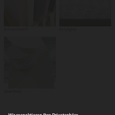
Schaumstoff
Acrylglas
Sperrholz