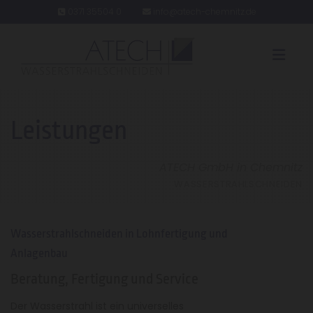
Zum Inhalt springen
0371 35504 0
info@atech-chemnitz.de


Leistungen
ATECH GmbH in Chemnitz
WASSERSTRAHLSCHNEIDEN
Wasserstrahlschneiden in Lohnfertigung und
Anlagenbau
Beratung, Fertigung und Service
Der Wasserstrahl ist ein universelles